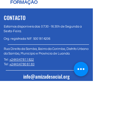
FORMAÇÃO
CONTACTO
Estamos disponíveis das 07:30 -16:30h de Segunda a
Sexta-Feira.
Org. registrada NIF:
5001814206
Rua Direita da Samba, Bairro da Corimba, Distrito Urbano
da Samba, Município e Província de Luanda.
Tel:
+244 947 811 822
Tel:
+244 947 80 81 83
info@amizadesocial.org
Contacte-nos
Nome
Sobrenome