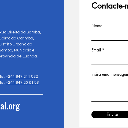
Contacte-
Nome
Rua Direita da Samba,
Bairro da Corimba,
Distrito Urbano da
Email
Samba, Município e
Província de Luanda.
Insira uma mensage
Tel:
+244 947 811 822
Tel:
+244 947 80 81 83
al.org
Enviar