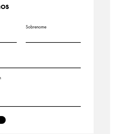
nos
Sobrenome
m