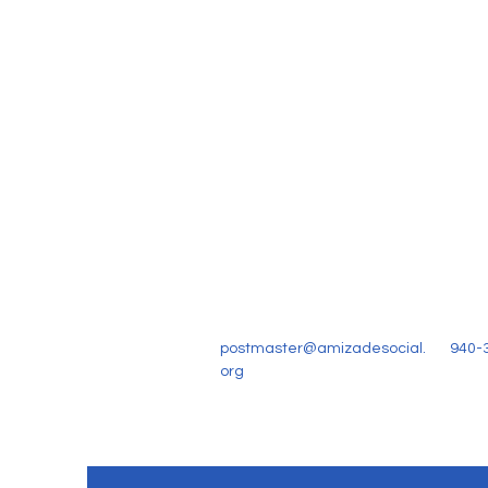
postmaster@amizadesocial.
940-
org