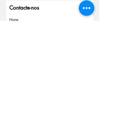
Contacte-nos
Nome
Sobrenome
Email
Insira uma mensagem
Enviar
Política de Cookies
Política de Privacidade
©
2023-2025
Amizade Social