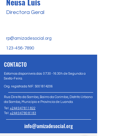
Neusa Luís
Directora Geral
rp@amizadesocial.org
123-456-7890
CONTACTO
Estamos disponíveis das 07:30 -16:30h de Segunda a
Sexta-Feira.
Org. registrada NIF:
5001814206
Rua Direita da Samba, Bairro da Corimba, Distrito Urbano
da Samba, Município e Província de Luanda.
Tel:
+244 947 811 822
Tel:
+244 947 80 81 83
info@amizadesocial.org