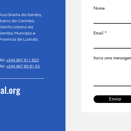
Nome
Rua Direita da Samba,
Bairro da Corimba,
Distrito Urbano da
Email
Samba, Município e
Província de Luanda.
Insira uma mensage
Tel:
+244 947 811 822
Tel:
+244 947 80 81 83
al.org
Enviar