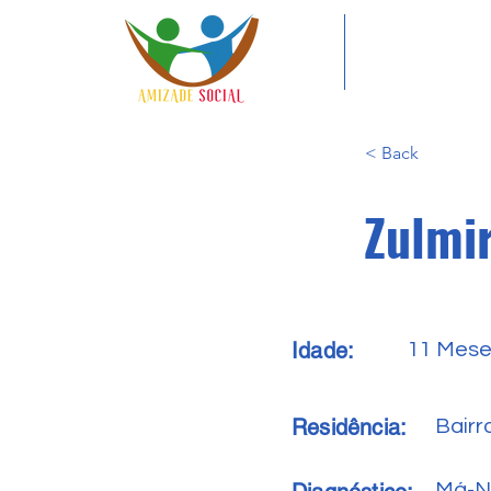
< Back
Zulmi
Idade:
11 Mes
Residência:
Bair
Má-N