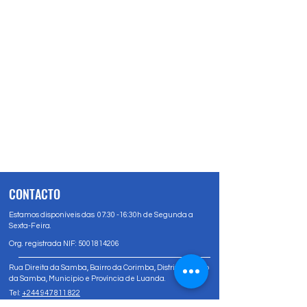
CONTACTO
Estamos disponíveis das 07:30 -16:30h de Segunda a
Sexta-Feira.
Org. registrada NIF:
5001814206
Rua Direita da Samba, Bairro da Corimba, Distrito Urbano
da Samba, Município e Província de Luanda.
Tel:
+244 947 811 822
Tel:
+244 947 80 81 83