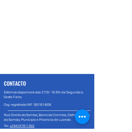
CONTACTO
Estamos disponíveis das 07:30 -16:30h de Segunda a
Sexta-Feira.
Org. registrada NIF:
5001814206
Rua Direita da Samba, Bairro da Corimba, Distrito Urbano
da Samba, Município e Província de Luanda.
Tel:
+244 947 811 822
Tel:
+244 947 80 81 83