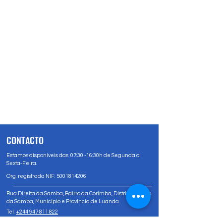
CONTACTO
Estamos disponíveis das 07:30 -16:30h de Segunda a
Sexta-Feira.
Org. registrada NIF:
5001814206
Rua Direita da Samba, Bairro da Corimba, Distrito Urbano
da Samba, Município e Província de Luanda.
Tel:
+244 947 811 822
Tel:
+244 947 80 81 83