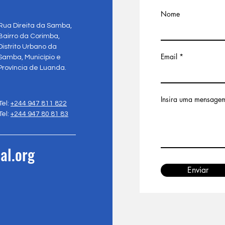
Nome
Rua Direita da Samba,
Bairro da Corimba,
Distrito Urbano da
Email
Samba, Município e
Província de Luanda.
Insira uma mensage
Tel:
+244 947 811 822
Tel:
+244 947 80 81 83
al.org
Enviar