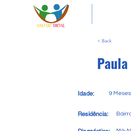
< Back
Paula 
Idade:
9 Meses
Residência:
Bairr
Má-N