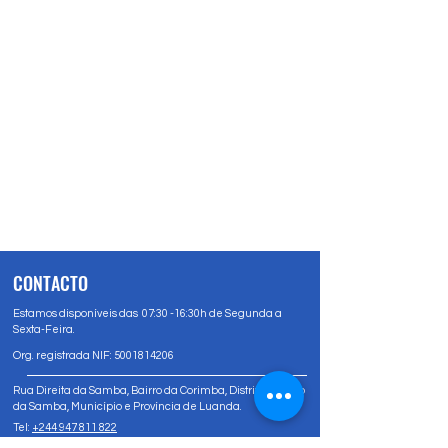
CONTACTO
Estamos disponíveis das 07:30 -16:30h de Segunda a
Sexta-Feira.
Org. registrada NIF:
5001814206
Rua Direita da Samba, Bairro da Corimba, Distrito Urbano
da Samba, Município e Província de Luanda.
Tel:
+244 947 811 822
Tel:
+244 947 80 81 83