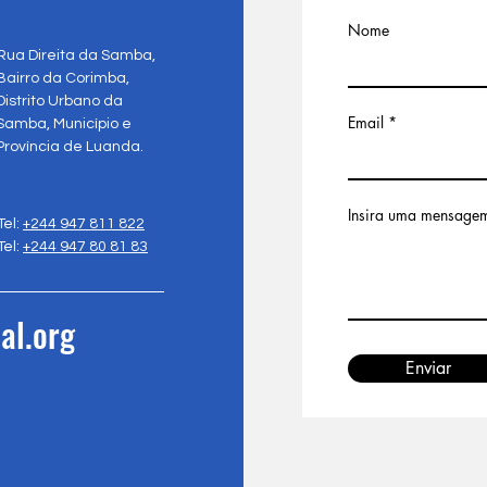
Nome
Rua Direita da Samba,
Bairro da Corimba,
Distrito Urbano da
Email
Samba, Município e
Província de Luanda.
Insira uma mensage
Tel:
+244 947 811 822
Tel:
+244 947 80 81 83
al.org
Enviar