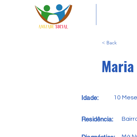
< Back
Maria
Idade:
10 Mes
Residência:
Bairr
Má.N