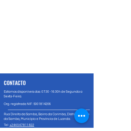
CONTACTO
Estamos disponíveis das 07:30 -16:30h de Segunda a
Sexta-Feira.
Org. registrada NIF:
5001814206
Rua Direita da Samba, Bairro da Corimba, Distrito Urbano
da Samba, Município e Província de Luanda.
Tel:
+244 947 811 822
Tel:
+244 947 80 81 83