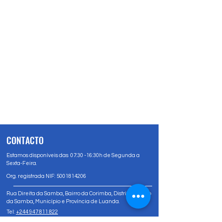
CONTACTO
Estamos disponíveis das 07:30 -16:30h de Segunda a
Sexta-Feira.
Org. registrada NIF:
5001814206
Rua Direita da Samba, Bairro da Corimba, Distrito Urbano
da Samba, Município e Província de Luanda.
Tel:
+244 947 811 822
Tel:
+244 947 80 81 83