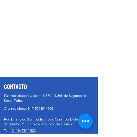
CONTACTO
Estamos disponíveis das 07:30 -16:30h de Segunda a
Sexta-Feira.
Org. registrada NIF:
5001814206
Rua Direita da Samba, Bairro da Corimba, Distrito Urbano
da Samba, Município e Província de Luanda.
Tel:
+244 947 811 822
Tel:
+244 947 80 81 83