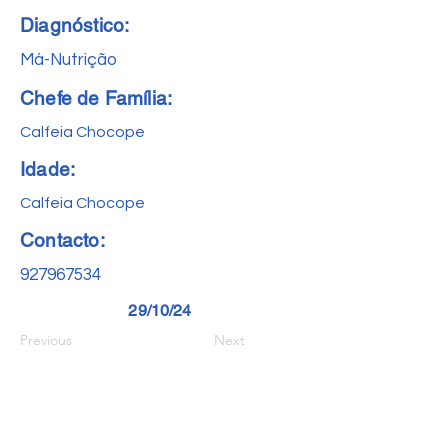
Diagnóstico:
Má-Nutrição
Chefe de Família:
Calfeia Chocope
Idade:
Calfeia Chocope
Contacto:
927967534
29/10/24
Previous
Next