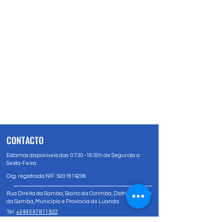
CONTACTO
Estamos disponíveis das 07:30 -16:30h de Segunda a
Sexta-Feira.
Org. registrada NIF:
5001814206
Rua Direita da Samba, Bairro da Corimba, Distrito Urbano
da Samba, Município e Província de Luanda.
Tel:
+244 947 811 822
Tel:
+244 947 80 81 83