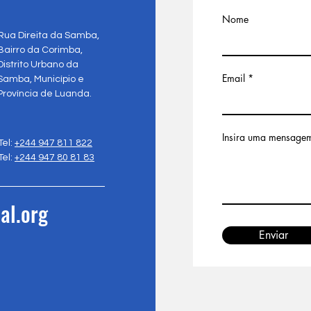
Nome
Rua Direita da Samba,
Bairro da Corimba,
Distrito Urbano da
Email
Samba, Município e
Província de Luanda.
Insira uma mensage
Tel:
+244 947 811 822
Tel:
+244 947 80 81 83
al.org
Enviar