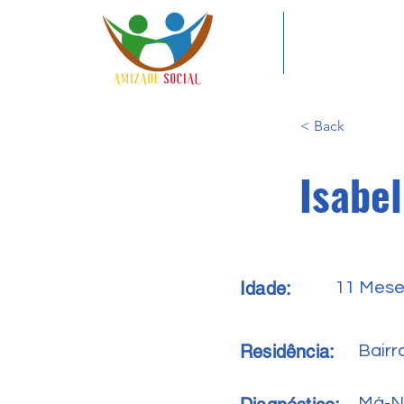
< Back
Isabe
Idade:
11 Mes
Residência:
Bairr
Má-N