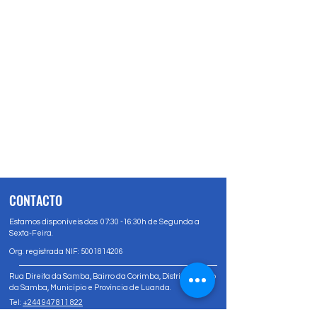
CONTACTO
Estamos disponíveis das 07:30 -16:30h de Segunda a
Sexta-Feira.
Org. registrada NIF:
5001814206
Rua Direita da Samba, Bairro da Corimba, Distrito Urbano
da Samba, Município e Província de Luanda.
Tel:
+244 947 811 822
Tel:
+244 947 80 81 83