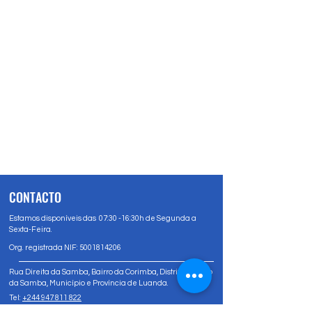
CONTACTO
Estamos disponíveis das 07:30 -16:30h de Segunda a
Sexta-Feira.
Org. registrada NIF:
5001814206
Rua Direita da Samba, Bairro da Corimba, Distrito Urbano
da Samba, Município e Província de Luanda.
Tel:
+244 947 811 822
Tel:
+244 947 80 81 83