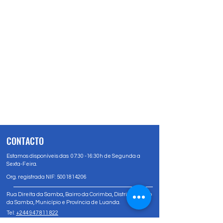
CONTACTO
Estamos disponíveis das 07:30 -16:30h de Segunda a
Sexta-Feira.
Org. registrada NIF:
5001814206
Rua Direita da Samba, Bairro da Corimba, Distrito Urbano
da Samba, Município e Província de Luanda.
Tel:
+244 947 811 822
Tel:
+244 947 80 81 83