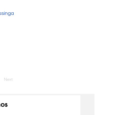
ssinga
Next
nos