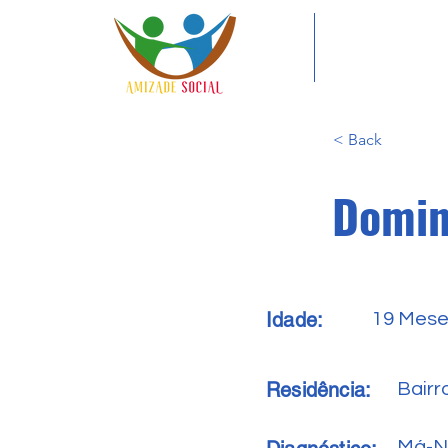
< Back
Domin
Idade:
19 Mes
Residência:
Bair
Má-N