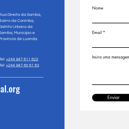
Nome
Rua Direita da Samba,
Bairro da Corimba,
Distrito Urbano da
Email
Samba, Município e
Província de Luanda.
Insira uma mensage
Tel:
+244 947 811 822
Tel:
+244 947 80 81 83
al.org
Enviar