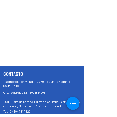
CONTACTO
Estamos disponíveis das 07:30 -16:30h de Segunda a
Sexta-Feira.
Org. registrada NIF:
5001814206
Rua Direita da Samba, Bairro da Corimba, Distrito Urbano
da Samba, Município e Província de Luanda.
Tel:
+244 947 811 822
Tel:
+244 947 80 81 83