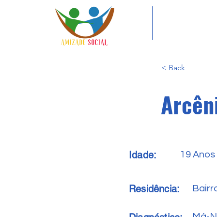
< Back
Arcên
Idade:
19 Anos
Residência:
Bairr
Má-N