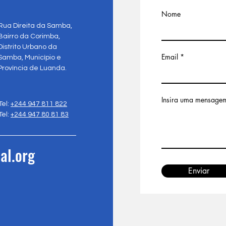
Nome
Rua Direita da Samba,
Bairro da Corimba,
Distrito Urbano da
Email
Samba, Município e
Província de Luanda.
Insira uma mensage
Tel:
+244 947 811 822
Tel:
+244 947 80 81 83
al.org
Enviar