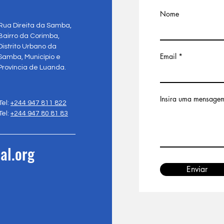
Nome
Rua Direita da Samba,
Bairro da Corimba,
Distrito Urbano da
Email
Samba, Município e
Província de Luanda.
Insira uma mensage
Tel:
+244 947 811 822
Tel:
+244 947 80 81 83
al.org
Enviar