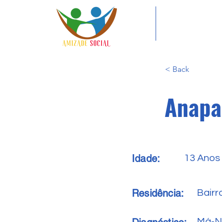
< Back
Anapa
Idade:
13 Anos
Residência:
Bairr
Má-N