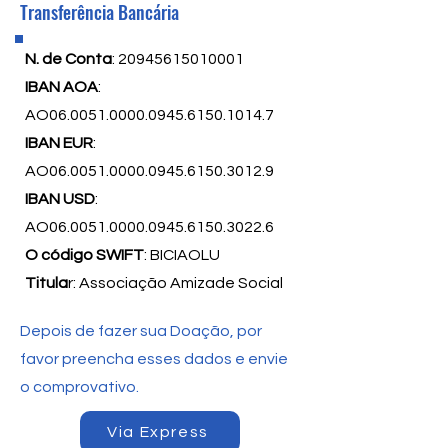
Transferência Bancária
N. de Conta
:
20945615010001
IBAN AOA
:
AO06.0051.0000.0945.6150.1014.7
IBAN EUR
:
AO06.0051.0000.0945.6150.3012.9
IBAN USD
:
AO06.0051.0000.0945.6150.3022.6
O código SWIFT
: BICIAOLU
Titula
r: Associação Amizade Social
Depois de fazer sua Doação, por
favor preencha esses dados e envie
o comprovativo.
Via Express