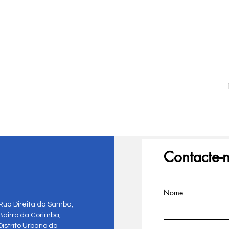
Contacte-
Nome
Rua Direita da Samba,
Bairro da Corimba,
Distrito Urbano da