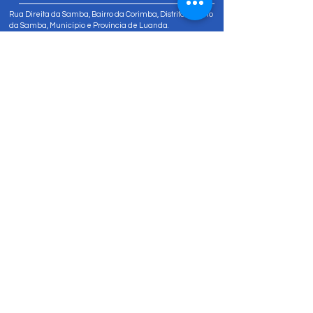
Rua Direita da Samba, Bairro da Corimba, Distrito Urbano
da Samba, Município e Província de Luanda.
Tel:
+244 947 811 822
Tel:
+244 947 80 81 83
info@amizadesocial.org
Contacte-nos
Nome
Sobrenome
Email
Insira uma mensagem
Enviar