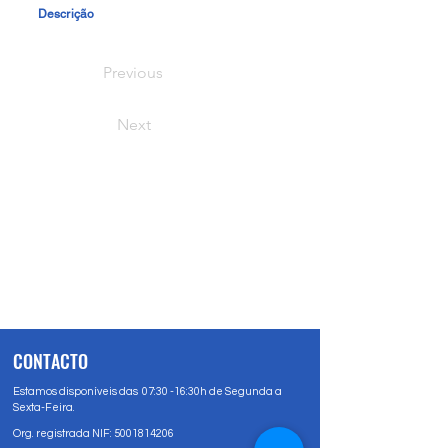
Descrição
Previous
Next
CONTACTO
Estamos disponíveis das 07:30 -16:30h de Segunda a
Sexta-Feira.
Org. registrada NIF:
5001814206