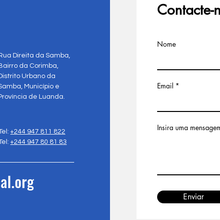
Contacte-
Nome
Rua Direita da Samba,
Bairro da Corimba,
Distrito Urbano da
Email
Samba, Município e
Província de Luanda.
Insira uma mensage
Tel:
+244 947 811 822
Tel:
+244 947 80 81 83
al.org
Enviar