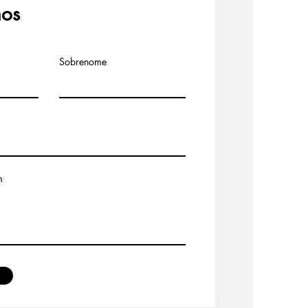
nos
Sobrenome
m