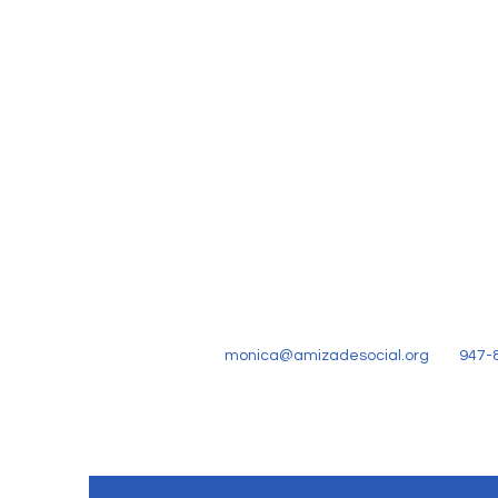
monica@amizadesocial.org
947-