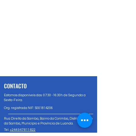
CONTACTO
Estamos disponíveis das 07:30 -16:30h de Segunda a
Sexta-Feira.
Org. registrada NIF:
5001814206
Rua Direita da Samba, Bairro da Corimba, Distrito Urbano
da Samba, Município e Província de Luanda.
Tel:
+244 947 811 822
Tel:
+244 947 80 81 83