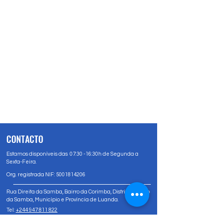
CONTACTO
Estamos disponíveis das 07:30 -16:30h de Segunda a
Sexta-Feira.
Org. registrada NIF:
5001814206
Rua Direita da Samba, Bairro da Corimba, Distrito Urbano
da Samba, Município e Província de Luanda.
Tel:
+244 947 811 822
Tel:
+244 947 80 81 83