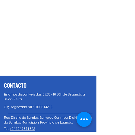
CONTACTO
Estamos disponíveis das 07:30 -16:30h de Segunda a
Sexta-Feira.
Org. registrada NIF:
5001814206
Rua Direita da Samba, Bairro da Corimba, Distrito Urbano
da Samba, Município e Província de Luanda.
Tel:
+244 947 811 822
Tel:
+244 947 80 81 83