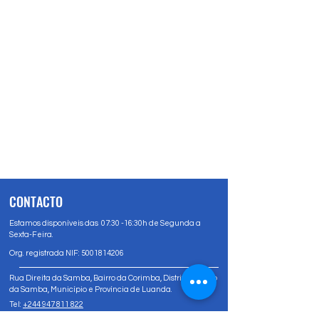
CONTACTO
Estamos disponíveis das 07:30 -16:30h de Segunda a
Sexta-Feira.
Org. registrada NIF:
5001814206
Rua Direita da Samba, Bairro da Corimba, Distrito Urbano
da Samba, Município e Província de Luanda.
Tel:
+244 947 811 822
Tel:
+244 947 80 81 83