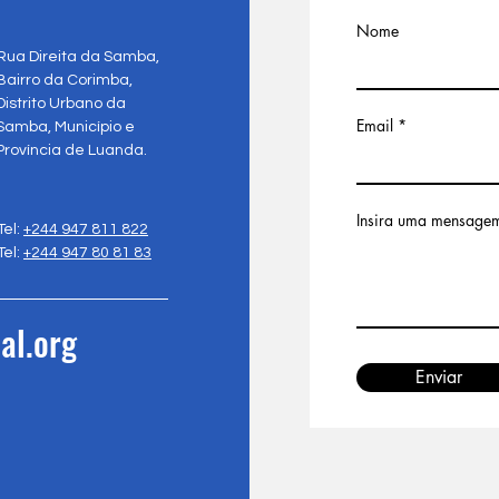
Nome
Rua Direita da Samba,
Bairro da Corimba,
Distrito Urbano da
Email
Samba, Município e
Província de Luanda.
Insira uma mensage
Tel:
+244 947 811 822
Tel:
+244 947 80 81 83
al.org
Enviar