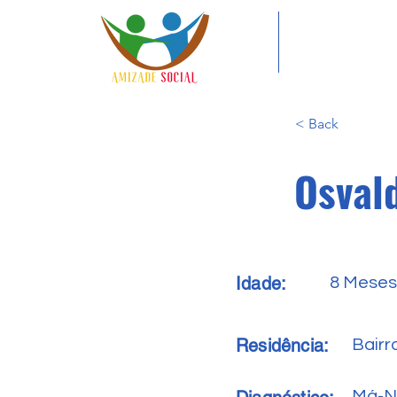
< Back
Osval
Idade:
8 Meses
Residência:
Bair
Má-N