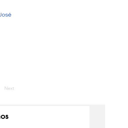
José
Next
nos