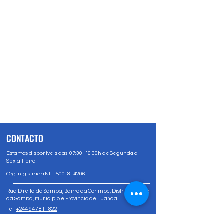
CONTACTO
Estamos disponíveis das 07:30 -16:30h de Segunda a
Sexta-Feira.
Org. registrada NIF:
5001814206
Rua Direita da Samba, Bairro da Corimba, Distrito Urbano
da Samba, Município e Província de Luanda.
Tel:
+244 947 811 822
Tel:
+244 947 80 81 83