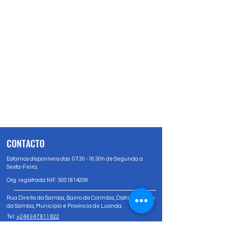
CONTACTO
Estamos disponíveis das 07:30 -16:30h de Segunda a
Sexta-Feira.
Org. registrada NIF:
5001814206
Rua Direita da Samba, Bairro da Corimba, Distrito Urbano
da Samba, Município e Província de Luanda.
Tel:
+244 947 811 822
Tel:
+244 947 80 81 83