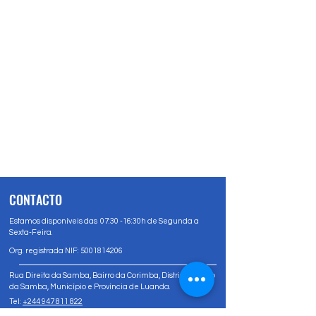
CONTACTO
Estamos disponíveis das 07:30 -16:30h de Segunda a
Sexta-Feira.
Org. registrada NIF:
5001814206
Rua Direita da Samba, Bairro da Corimba, Distrito Urbano
da Samba, Município e Província de Luanda.
Tel:
+244 947 811 822
Tel:
+244 947 80 81 83