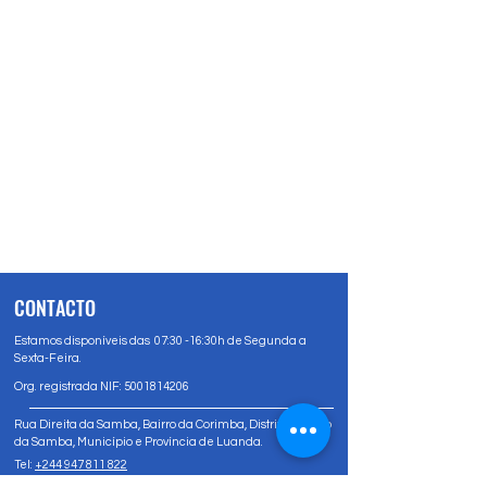
CONTACTO
Estamos disponíveis das 07:30 -16:30h de Segunda a
Sexta-Feira.
Org. registrada NIF:
5001814206
Rua Direita da Samba, Bairro da Corimba, Distrito Urbano
da Samba, Município e Província de Luanda.
Tel:
+244 947 811 822
Tel:
+244 947 80 81 83