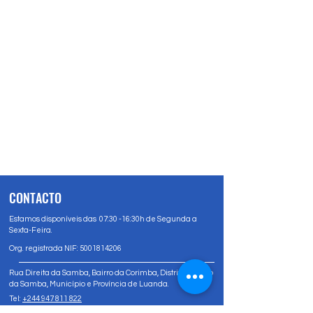
CONTACTO
Estamos disponíveis das 07:30 -16:30h de Segunda a
Sexta-Feira.
Org. registrada NIF:
5001814206
Rua Direita da Samba, Bairro da Corimba, Distrito Urbano
da Samba, Município e Província de Luanda.
Tel:
+244 947 811 822
Tel:
+244 947 80 81 83