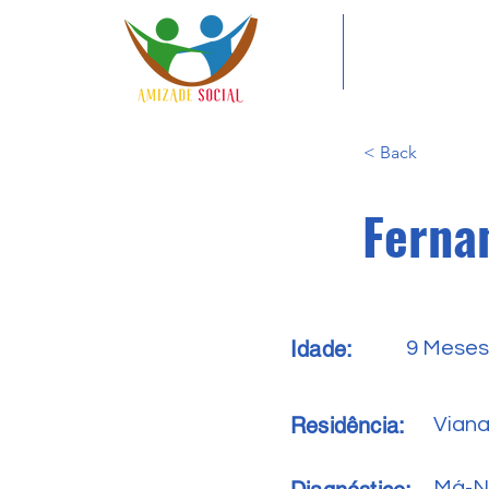
< Back
Ferna
Idade:
9 Meses
Residência:
Vian
Má-N