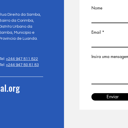
Nome
Rua Direita da Samba,
Bairro da Corimba,
Distrito Urbano da
Email
Samba, Município e
Província de Luanda.
Insira uma mensage
Tel:
+244 947 811 822
Tel:
+244 947 80 81 83
al.org
Enviar