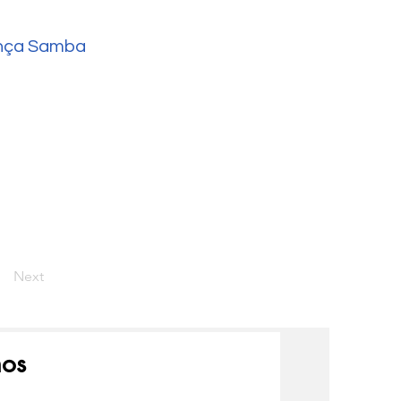
nça Samba
Next
nos