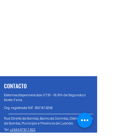
CONTACTO
Estamos disponíveis das 07:30 -16:30h de Segunda a
Sexta-Feira.
Org. registrada NIF:
5001814206
Rua Direita da Samba, Bairro da Corimba, Distrito Urbano
da Samba, Município e Província de Luanda.
Tel:
+244 947 811 822
Tel:
+244 947 80 81 83