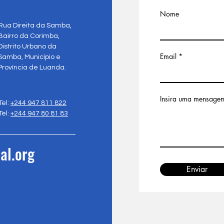
Nome
Rua Direita da Samba,
Bairro da Corimba,
Distrito Urbano da
Email
Samba, Município e
Província de Luanda.
Insira uma mensage
Tel:
+244 947 811 822
Tel:
+244 947 80 81 83
al.org
Enviar