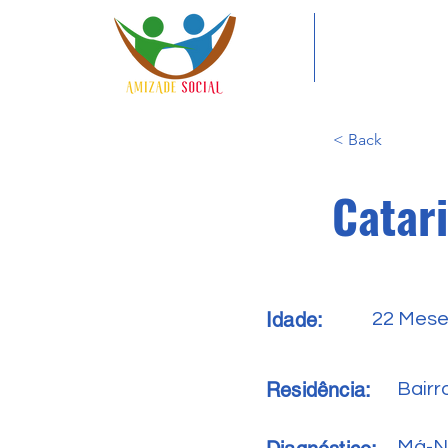
< Back
Catar
Idade:
22 Mes
Residência:
Bairr
Má-N