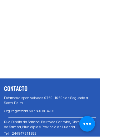
CONTACTO
Estamos disponíveis das 07:30 -16:30h de Segunda a
Sexta-Feira.
Org. registrada NIF:
5001814206
Rua Direita da Samba, Bairro da Corimba, Distrito Urbano
da Samba, Município e Província de Luanda.
Tel:
+244 947 811 822
Tel:
+244 947 80 81 83