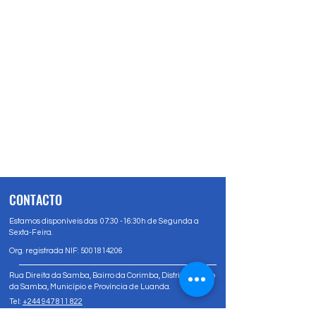
CONTACTO
Estamos disponíveis das 07:30 -16:30h de Segunda a
Sexta-Feira.
Org. registrada NIF:
5001814206
Rua Direita da Samba, Bairro da Corimba, Distrito Urbano
da Samba, Município e Província de Luanda.
Tel:
+244 947 811 822
Tel:
+244 947 80 81 83