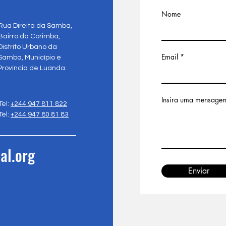
Nome
Rua Direita da Samba,
Bairro da Corimba,
Distrito Urbano da
Email
Samba, Município e
Província de Luanda.
Insira uma mensage
Tel:
+244 947 811 822
Tel:
+244 947 80 81 83
al.org
Enviar