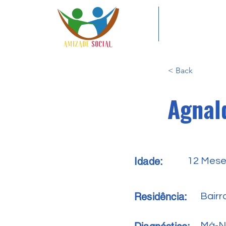
< Back
Agnal
Idade:
12 Mes
Residência:
Bairr
Má-N