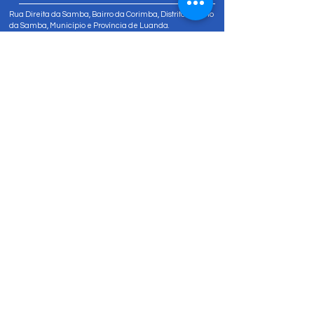
Rua Direita da Samba, Bairro da Corimba, Distrito Urbano
da Samba, Município e Província de Luanda.
Tel:
+244 947 811 822
Tel:
+244 947 80 81 83
info@amizadesocial.org
Contacte-nos
Nome
Sobrenome
Email
Insira uma mensagem
Enviar