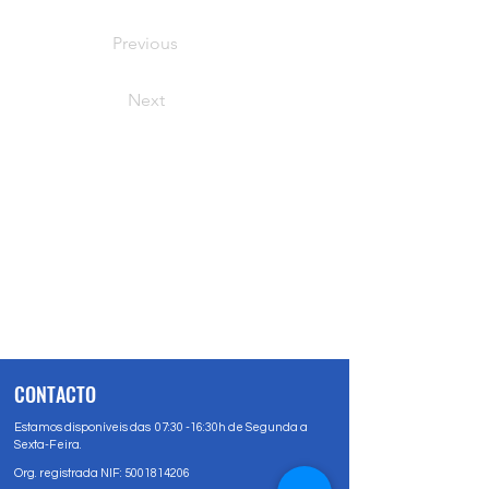
Previous
Next
CONTACTO
Estamos disponíveis das 07:30 -16:30h de Segunda a
Sexta-Feira.
Org. registrada NIF:
5001814206