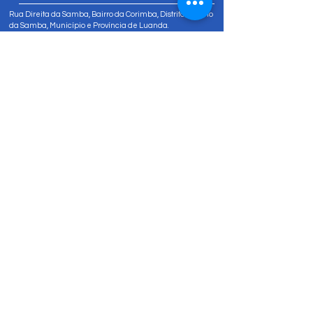
Rua Direita da Samba, Bairro da Corimba, Distrito Urbano
da Samba, Município e Província de Luanda.
Tel:
+244 947 811 822
Tel:
+244 947 80 81 83
info@amizadesocial.org
Contacte-nos
Nome
Sobrenome
Email
Insira uma mensagem
Enviar