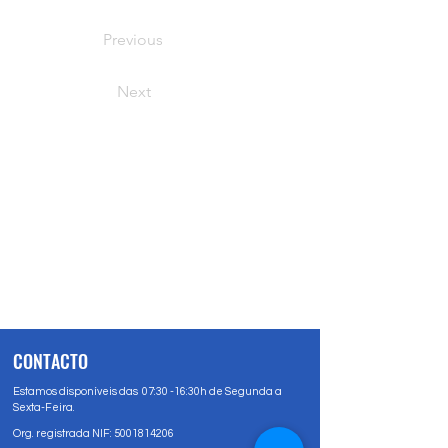
Previous
Next
CONTACTO
Estamos disponíveis das 07:30 -16:30h de Segunda a
Sexta-Feira.
Org. registrada NIF:
5001814206