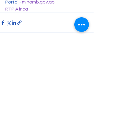
Portal - 
minamb.gov.ao
RTP África
Comentarios
Escribir un comentario...
CONTACTO
Estamos disponíveis das 07:30 -16:30h de Segunda a
Sexta-Feira.