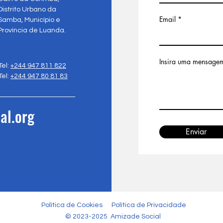
Distrito Urbano da
Email
Samba, Município e
Província de Luanda.
Insira uma mensage
Tel:
+244 947 811 822
Tel:
+244 947 80 81 83
al.org
Enviar
Política de Cookies
Política de Privacidade
© 2023-2025 Amizade Social