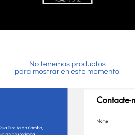
No tenemos productos
para mostrar en este momento.
Contacte-
Nome
Rua Direita da Samba,
Bairro da Corimba,