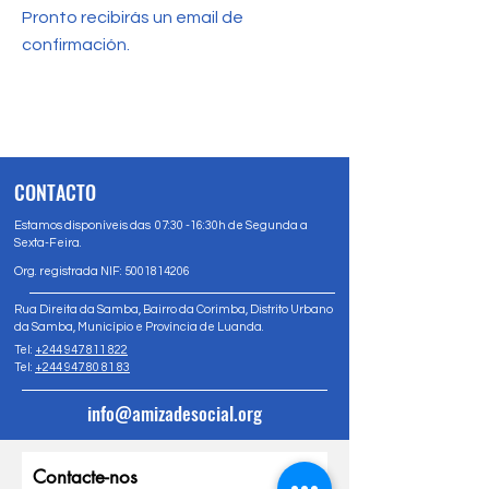
Pronto recibirás un email de
confirmación.
CONTACTO
Estamos disponíveis das 07:30 -16:30h de Segunda a
Sexta-Feira.
Org. registrada NIF:
5001814206
Rua Direita da Samba, Bairro da Corimba, Distrito Urbano
da Samba, Município e Província de Luanda.
Tel:
+244 947 811 822
Tel:
+244 947 80 81 83
info@amizadesocial.org
Contacte-nos