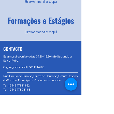
Brevemente aqui
Formações e Estágios
Brevemente aqui
CONTACTO
Estamos disponíveis das 07:30 -16:30h de Segunda a
Sexta-Feira.
Org. registrada NIF:
5001814206
Rua Direita da Samba, Bairro da Corimba, Distrito Urbano
da Samba, Município e Província de Luanda.
Tel:
+244 947 811 822
Tel:
+244 947 80 81 83
info@amizadesocial.org