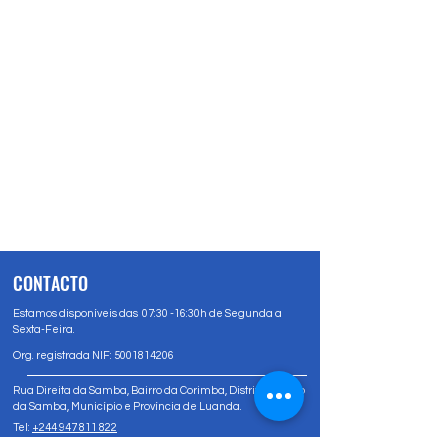
CONTACTO
Estamos disponíveis das 07:30 -16:30h de Segunda a
Sexta-Feira.
Org. registrada NIF:
5001814206
Rua Direita da Samba, Bairro da Corimba, Distrito Urbano
da Samba, Município e Província de Luanda.
Tel:
+244 947 811 822
Tel:
+244 947 80 81 83