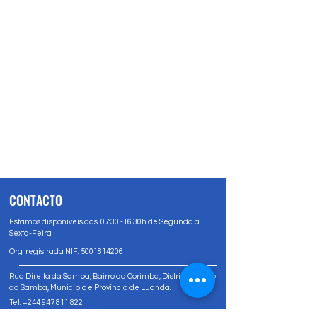
CONTACTO
Estamos disponíveis das 07:30 -16:30h de Segunda a
Sexta-Feira.
Org. registrada NIF:
5001814206
Rua Direita da Samba, Bairro da Corimba, Distrito Urbano
da Samba, Município e Província de Luanda.
Tel:
+244 947 811 822
Tel:
+244 947 80 81 83